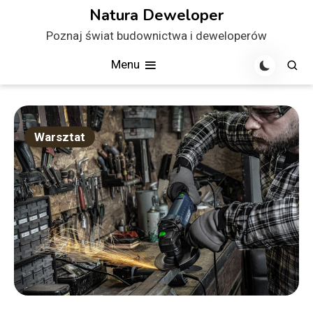
Skip
Natura Deweloper
to
Poznaj świat budownictwa i deweloperów
content
Menu
Warsztat