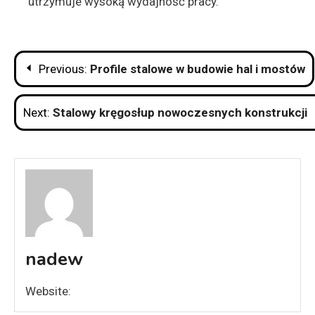
utrzymuje wysoką wydajność pracy.
Nawigacja
Previous:
Profile stalowe w budowie hal i mostów
wpisu
Next:
Stalowy kręgosłup nowoczesnych konstrukcji
nadew
Website: