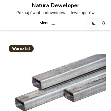
Skip
Natura Deweloper
to
Poznaj świat budownictwa i deweloperów
content
Menu
Warsztat