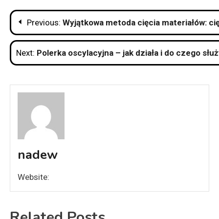
Nawigacja
Previous:
Wyjątkowa metoda cięcia materiałów: ci
wpisu
Next:
Polerka oscylacyjna – jak działa i do czego słu
nadew
Website:
Related Posts