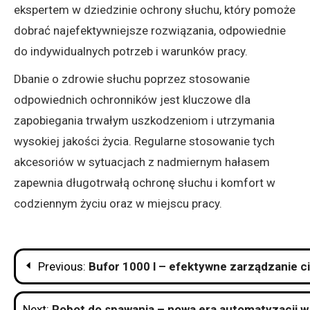
ekspertem w dziedzinie ochrony słuchu, który pomoże
dobrać najefektywniejsze rozwiązania, odpowiednie
do indywidualnych potrzeb i warunków pracy.
Dbanie o zdrowie słuchu poprzez stosowanie
odpowiednich ochronników jest kluczowe dla
zapobiegania trwałym uszkodzeniom i utrzymania
wysokiej jakości życia. Regularne stosowanie tych
akcesoriów w sytuacjach z nadmiernym hałasem
zapewnia długotrwałą ochronę słuchu i komfort w
codziennym życiu oraz w miejscu pracy.
Nawigacja
Previous:
Bufor 1000 l – efektywne zarządzanie
wpisu
Next:
Robot do spawania – nowa era automatyzacji 