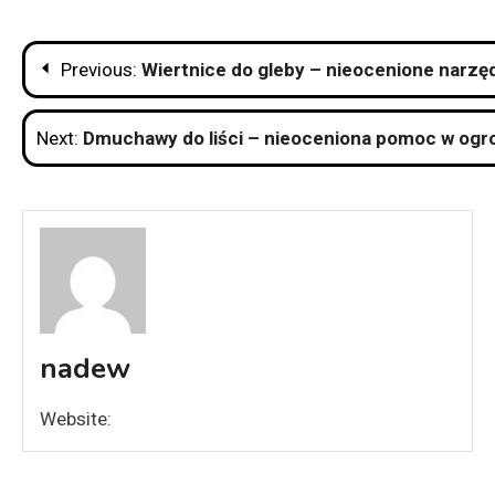
Nawigacja
Previous:
Wiertnice do gleby – nieocenione narzę
wpisu
Next:
Dmuchawy do liści – nieoceniona pomoc w ogr
nadew
Website: