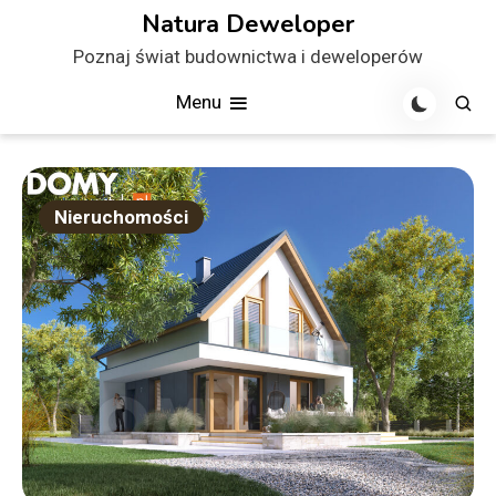
Skip
Natura Deweloper
to
Poznaj świat budownictwa i deweloperów
content
Menu
Nieruchomości