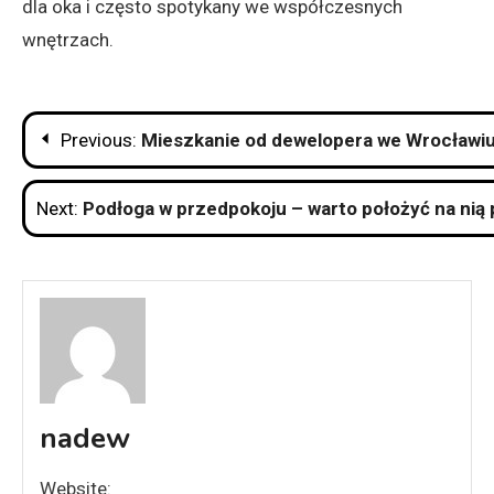
dla oka i często spotykany we współczesnych
wnętrzach.
Nawigacja
Previous:
Mieszkanie od dewelopera we Wrocławiu
wpisu
Next:
Podłoga w przedpokoju – warto położyć na nią p
nadew
Website: