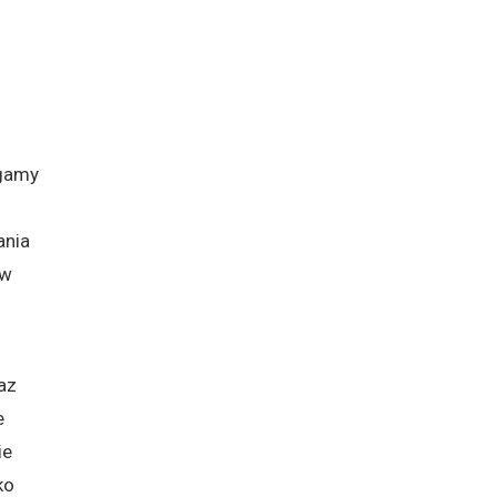
egamy
ania
 w
az
e
ie
ko