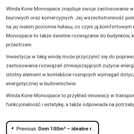
Winda Kone Monospace znajduje swoje zastosowanie w r
biurowych oraz komercyjnych. Jej wszechstronność pole
na jej niskim poziomie hałasu, co czyni ją komfortowym
Monospace to także świetne rozwiązanie do budynków, k
przestrzeni.
Inwestycja w taką windę może przyczynić się do popraw
zastosowania rozwiązań zmniejszających zużycie energi
istotny element w kontekście rosnących wymagań doty
energetycznej w budownictwie.
Winda Kone Monospace to przykład innowacji w transpor
funkcjonalność i estetykę, a także odpowiada na potrz
Nawigacja
Previous:
Dom 100m² – idealne rozwiązanie dla małych rodzin