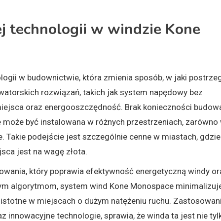
 technologii w windzie Kone
gii w budownictwie, która zmienia sposób, w jaki postrz
watorskich rozwiązań, takich jak system napędowy bez
iejsca oraz energooszczędność. Brak konieczności budow
może być instalowana w różnych przestrzeniach, zarówno
e. Takie podejście jest szczególnie cenne w miastach, gdzie
sca jest na wagę złota.
wania, który poprawia efektywność energetyczną windy or
nym algorytmom, system wind Kone Monospace minimalizuj
e istotne w miejscach o dużym natężeniu ruchu. Zastosowan
 innowacyjne technologie, sprawia, że winda ta jest nie tyl