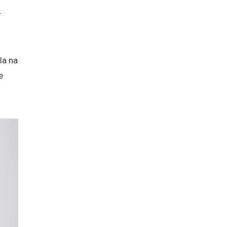
-
la na
e