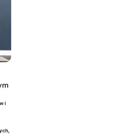
wym
w i
ych,